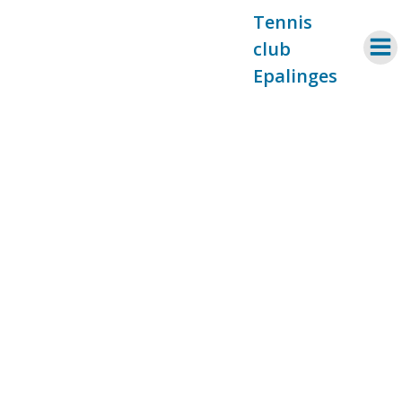
Aller
Tennis
au
club
contenu
Epalinges